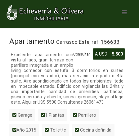
Apartamento
Carrasco Este, ref:
156633
A USD
5.500
Excelente apartamento con
Consultar
vista al lago, gran terraza con
parrillero integrada a un amplio
living comedor con estufa. 3 dormitorios en suites
(principal con vestidor), mas servicio integrado o 4ta
suite. Aire acondicionado en todos los ambientes, todo
en impecable estado. Edificio con vigilancia las 24hs y
una importante cantidad de amenities :barbacoa,
piscina cerrada y abierta, sauna, gimnasio, playa al lago
este. Alquiler U$S 5500 Consultenos 26061473
Garage
1 Plantas
Parrillero
Año 2015
Toilette
Cocina definida