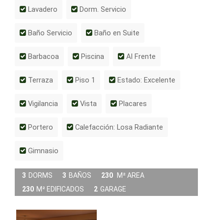
Lavadero
Dorm. Servicio
Baño Servicio
Baño en Suite
Barbacoa
Piscina
Al Frente
Terraza
Piso 1
Estado: Excelente
Vigilancia
Vista
Placares
Portero
Calefacción: Losa Radiante
Gimnasio
3
DORMS
3
BAÑOS
230
M² AREA
230
M² EDIFICADOS
2
GARAGE