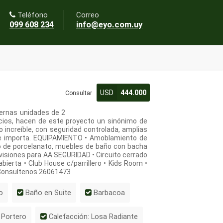
Teléfono
Correo
099 608 234
info@eyo.com.uy
USD
444.000
Consultar
dernas unidades de 2
icios, hacen de este proyecto un sinónimo de
o increíble, con seguridad controlada, amplias
e te importa. EQUIPAMIENTO • Amoblamiento de
to de porcelanato, muebles de baño con bacha
revisiones para AA SEGURIDAD • Circuito cerrado
abierta • Club House c/parrillero • Kids Room •
 Consultenos 26061473
o
Baño en Suite
Barbacoa
Portero
Calefacción: Losa Radiante