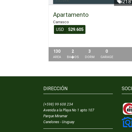
218
Apartamento
Carrasco
USD
529.605
130
2
3
0
AREA
BA�OS
DORM
GARAGE
DIRECCIÓN
SOC
(+598) 99 608 234
Avenida a la Playa No 1 apto 107
Parque Miramar
Canelones - Uruguay