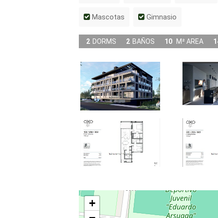
Mascotas
Gimnasio
2
DORMS
2
BAÑOS
10
M² AREA
1
+
−