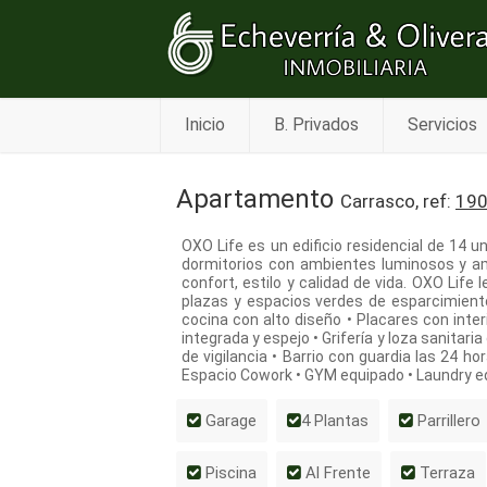
Inicio
B. Privados
Servicios
Apartamento
Carrasco, ref:
19
OXO Life es un edificio residencial de 14 
dormitorios con ambientes luminosos y amp
confort, estilo y calidad de vida. OXO Life
plazas y espacios verdes de esparcimient
cocina con alto diseño • Placares con int
integrada y espejo • Grifería y loza sanitar
de vigilancia • Barrio con guardia las 24 h
Espacio Cowork • GYM equipado • Laundry 
Garage
4 Plantas
Parrillero
Piscina
Al Frente
Terraza