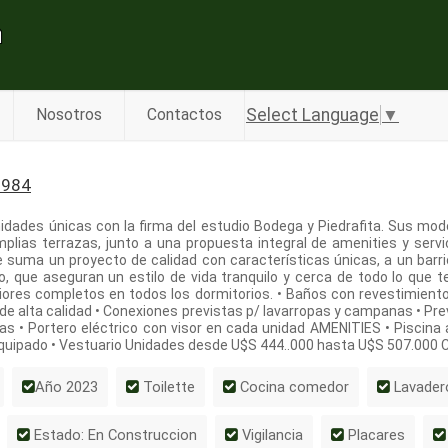
Select Language
▼
Nosotros
Contactos
0984
unidades únicas con la firma del estudio Bodega y Piedrafita. Sus mo
lias terrazas, junto a una propuesta integral de amenities y serv
 le suma un proyecto de calidad con características únicas, a un barri
o, que aseguran un estilo de vida tranquilo y cerca de todo lo qu
eriores completos en todos los dormitorios. • Baños con revestimien
ia de alta calidad • Conexiones previstas p/ lavarropas y campanas • P
oras • Portero eléctrico con visor en cada unidad AMENITIES • Piscina 
equipado • Vestuario Unidades desde U$S 444..000 hasta U$S 507.000
Año 2023
Toilette
Cocina comedor
Lavader
Estado: En Construccion
Vigilancia
Placares