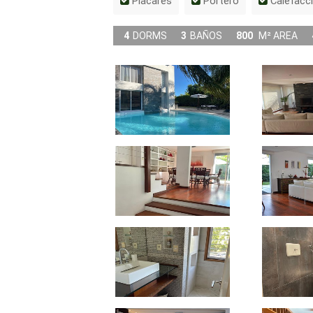
Placares
Portero
Calefacci
4
DORMS
3
BAÑOS
800
M² AREA