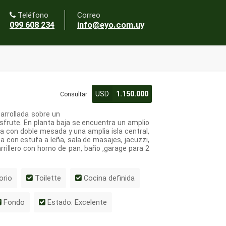
Teléfono
Correo
099 608 234
info@eyo.com.uy
USD
1.150.000
Consultar
arrollada sobre un
frute. En planta baja se encuentra un amplio
da con doble mesada y una amplia isla central,
ta con estufa a leña, sala de masajes, jacuzzi,
rrillero con horno de pan, baño ,garage para 2
orio
Toilette
Cocina definida
Fondo
Estado: Excelente