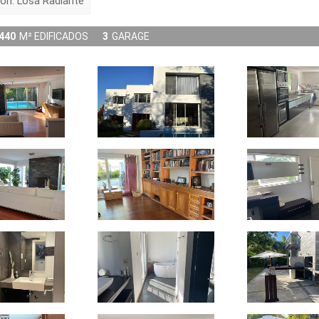
ón: Losa Radiante
440
M² EDIFICADOS
3
GARAGE