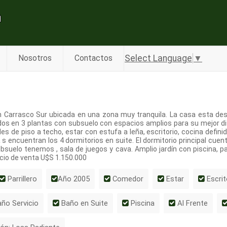
Select Language
▼
Nosotros
Contactos
n Carrasco Sur ubicada en una zona muy tranquila. La casa esta des
os en 3 plantas con subsuelo con espacios amplios para su mejor dis
es de piso a techo, estar con estufa a leña, escritorio, cocina defini
 s encuentran los 4 dormitorios en suite. El dormitorio principal cuen
suelo tenemos , sala de juegos y cava. Amplio jardín con piscina, pa
ecio de venta U$S 1.150.000
Parrillero
Año 2005
Comedor
Estar
Escrit
ño Servicio
Baño en Suite
Piscina
Al Frente